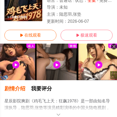
语言：
普通话
状态：
全集
- 免费在线观看
导演：
未知
主演：
陆思羽,张垫
1-1全集/大结局
更新时间：
2026-06-07
在线观看
极速观看


剧情介绍
我要评分
星辰影院爽剧《鸡毛飞上天：狂飙1978》是一部由知名导
演执导，陆思羽,张垫等演员精彩演绎的中国大陆电视剧，
大结局剧情已揭晓（1-1全集），手机免费观看高清无删减
