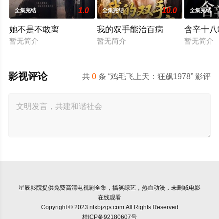
1.0
10.0
全集完结
全集完结
全集完结
她不是不敢离
我的双手能治百病
含辛十八
暂无简介
暂无简介
暂无简介
影视评论
共
0
条 “鸡毛飞上天：狂飙1978” 影评
星辰影院
提供免费高清电视剧全集，搞笑综艺，热血动漫，未删减电影
在线观看
Copyright © 2023 ntxbjzgs.com All Rights Reserved
桂ICP备92180607号