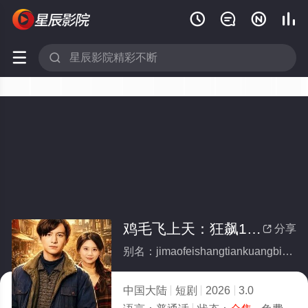






鸡毛飞上天：狂飙1978(全集)
分享

别名：jimaofeishangtiankuangbiao1978
中国大陆
短剧
2026
3.0