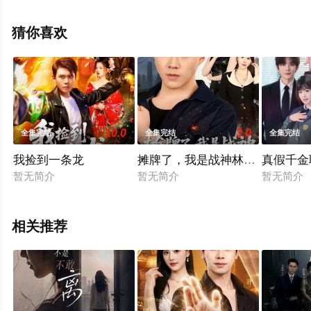
完整版电视剧全集就上星辰影视，更多相关信息可移步至
豆瓣电视剧、电视猫或剧情网等平台了解。
猜你喜欢
10.0
3.0
全集完结
全集完结
全集完结
我捡到一条龙
摊牌了，我是战神林不凡
真假千金
暂无简介
暂无简介
暂无简介
相关推荐