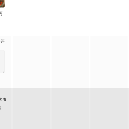
0
丐
影评
爬虫
看