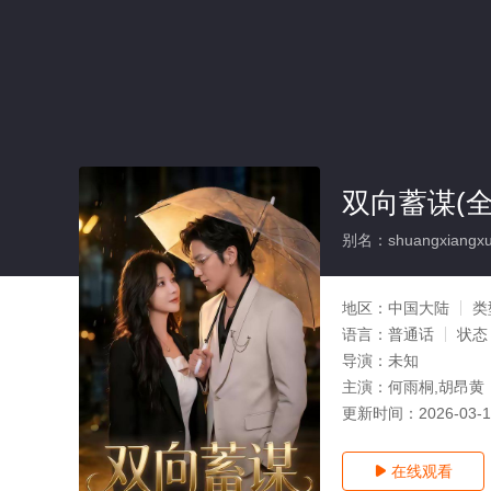
双向蓄谋(全
别名：shuangxiangx
地区：
中国大陆
类
语言：
普通话
状态
导演：
未知
主演：
何雨桐,胡昂黄
更新时间：
2026-03-
在线观看
