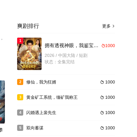
爽剧排行
更多

，
1
拥有透视神眼，我鉴宝天下
1000

2026 / 中国大陆 / 短剧
状态：全集完结
修仙，我为狂婿
1000
2

黄金矿工系统，缅矿我称王
1000
3

闪婚遇上裴先生
1000
4

0
双向蓄谋
1000
5

攀