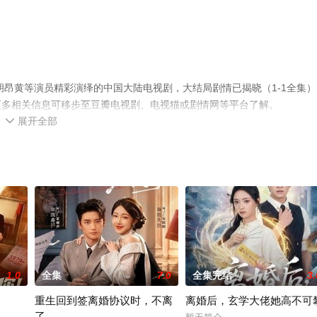
胡昂黄等演员精彩演绎的中国大陆电视剧，大结局剧情已揭晓（1-1全集）
更多相关信息可移步至豆瓣电视剧、电视猫或剧情网等平台了解。
展开全部

1.0
全集
7.0
全集完结
3.
重生回到签离婚协议时，不离
离婚后，玄学大佬她高不可
了