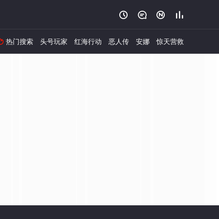




热门搜索
头号玩家
红海行动
恶人传
安娜
惊天营救
