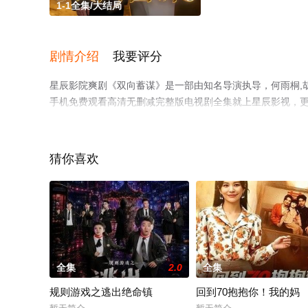
1-1全集/大结局
剧情介绍
我要评分
星辰影院爽剧《双向蓄谋》是一部由知名导演执导，何雨桐,
手机免费观看高清无删减完整版电视剧全集就上星辰影视，
猜你喜欢
全集
2.0
全集
规则游戏之逃出绝命镇
回到70抱抱你！我的妈