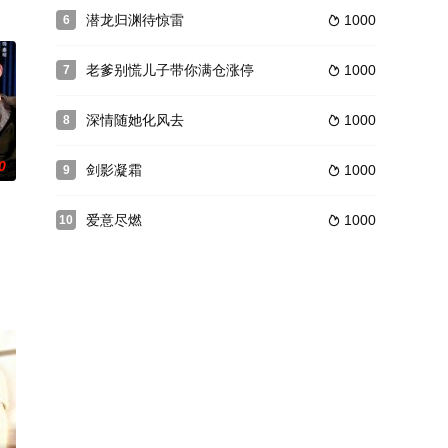
潜龙归渊待惊雷
1000
6

老爹别慌儿子带你满仓涨停
1000
7

深情随她化风去
1000
8

0
剑影凝霜
1000
9

爱意尽燃
1000
10
