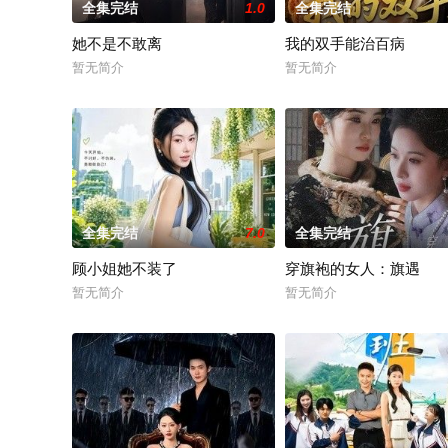
全集完结
1.0
全集完结
她不是不敢离
我的双手能治百病
暂无简介
暂无简介
全集完结
7.0
全集完结
顾小姐她不装了
穿旗袍的女人：旗遇
暂无简介
暂无简介