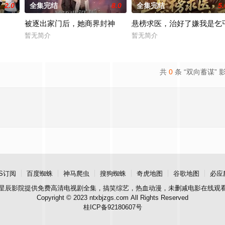
2.0
全集完结
8.0
全集完结
5.
被逐出家门后，她商界封神
悬榜求医，治好了嫌我是乞
暂无简介
暂无简介
共
0
条 “双向蓄谋” 
S订阅
百度蜘蛛
神马爬虫
搜狗蜘蛛
奇虎地图
谷歌地图
必应
星辰影院
提供免费高清电视剧全集，搞笑综艺，热血动漫，未删减电影在线观
Copyright © 2023 ntxbjzgs.com All Rights Reserved
桂ICP备92180607号