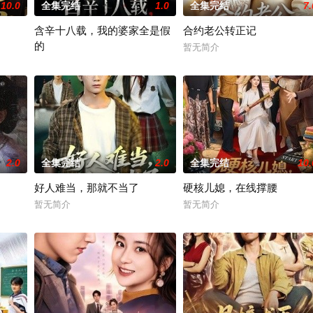
10.0
全集完结
1.0
全集完结
7.
含辛十八载，我的婆家全是假
合约老公转正记
的
暂无简介
暂无简介
2.0
全集完结
2.0
全集完结
10.
好人难当，那就不当了
硬核儿媳，在线撑腰
暂无简介
暂无简介