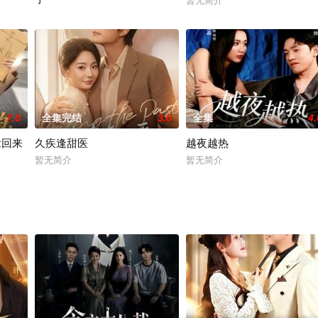
暂无简介
暂无简介
7.0
全集完结
3.0
全集
4.
拿回来
久疾逢甜医
越夜越热
暂无简介
暂无简介