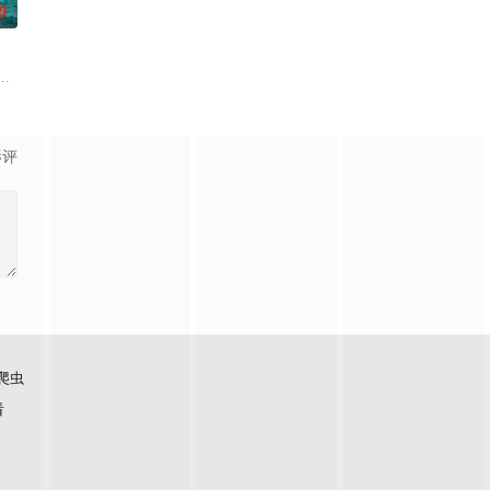
0
。劫案迅速
市民。五年后马超发现袁家兄弟用台球藏毒，惨遭
满了消暑游客，一群凶猛的大白鲨突然闯入园区水域，把整片游乐区变成了开
影评
爬虫
看