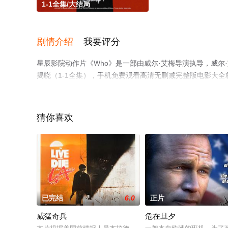
1-1全集/大结局
剧情介绍
我要评分
星辰影院动作片《Who》是一部由威尔·艾梅导演执导，威尔
揭晓（1-1全集），手机免费观看高清无删减完整版电影大
解。
猜你喜欢
已完结
6.0
正片
威猛奇兵
危在旦夕