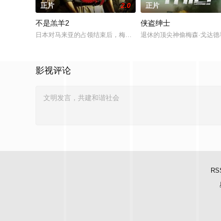
正片
2.0
正片
不是羔羊2
侠盗绅士
日本对马来亚的占领结束后，梅尔在新加坡的特别行动组担任警
退休的顶尖神偷梅森·戈达
影视评论
RS