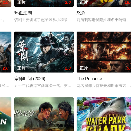
2.0
正片
3.0
正片
10.
热血江湖
怒杀
他一个消息，刚刚继任北疆镇海王的薛世明遭刺客暗杀
中，城市被阶级斗争撕裂，人们沉迷于血腥竞技。一位抵抗运动领袖为拯救妹妹
该剧主要讲述了赵子风从小和爷爷在乡下习武，长大后从乡野来到大
前清刺客老吴隐姓埋名于药铺，
2.0
正片
2.0
正片
5.
宗师叶问 (2026)
The Penance
至现代世界，他必须直面新世界的暴力法则与旧神的阴
诬私贪国库银两，身陷囹圄在即，叶庭急召其子叶护相见。叶护心知父亲蒙冤，
五十年代香港官商沆瀣一气。英商勾结黑帮强拆工厂压榨劳工，叶问
两名雇佣兵特拉夫和斯蒂法诺，