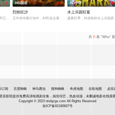
1.0
HD国语
2.0
HD中字
4.
烈焰狂沙
水上乐园狂鲨
察。这一次，他要对付的是黑帮，其中大多数人在鸦片
德早已淡出江湖，却被冲动莽撞的弟弟肖恩拖入一场价值一亿美元的游艇大劫案
五年前缉毒行动中，村民袁达康救了警察杨天和马超，获评见义勇为
盛夏旺季，科德角的水上乐园挤
共
0
条 “Who” 
S订阅
百度蜘蛛
神马爬虫
搜狗蜘蛛
奇虎地图
谷歌地图
必应
星辰影院
提供免费高清电视剧全集，搞笑综艺，热血动漫，未删减电影在线观
Copyright © 2023 ntxbjzgs.com All Rights Reserved
桂ICP备92180607号