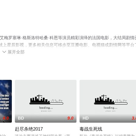
·艾梅罗塞琳·格斯洛特哈桑·科恩等演员精彩演绎的法国电影，大结局剧情
全就上星辰影视，更多相关信息可移步至豆瓣电影、电视猫或剧情网等平台
展开全部

4.0
BD
9.0
HD
3.
赶尽杀绝2017
毒战生死线