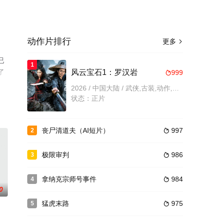
动作片排行
更多

已
1
了
风云宝石1：罗汉岩
999

2026 / 中国大陆 / 武侠,古装,动作,动作片
状态：正片
丧尸清道夫（AI短片）
997
2

极限审判
986
3

拿纳克宗师号事件
984
4

0
猛虎末路
975
5
