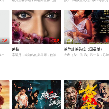
生与死》改编而成。剧情描述洛城警探威廉•彼得森
政治任务要飞越美国领空。在机上，总统候选人史都特带了一片可以结束战争的
该片主要讲述了神秘陌生客（范达姆）枪战后被送进医院，外国匪帮
影片《毒战生死线》以缉毒警为
7.0
正片
2.0
正片
9.
莱拉
越堕落越英雄（国语版）
一场扑克赌博中获取暴利，决定和他的两个搭档-
查出上海近期发生的离奇命案真凶乃丧失神识力大无穷的改造人，改造人四处杀
索诺是古城知名的美容师，他被迫乔装成莱拉，从而引发了一系列喜
冷森（方中信 饰）和一条（陈