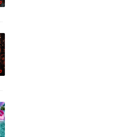
0
免于遭遇比
城市寻找自己的一处立足之地。在这样一个充满快
却为守护单亲母女小茜和依依，被迫出手击杀黑帮一伙而暴露身份。幕后黑手
0
却无力翻案
挺身仗义执言，遭多方联手构陷，蒙谋杀罪入狱。
在营救妹妹的行动彻底失败后，不得不面对自己行为的残酷后果。伤痕累累的