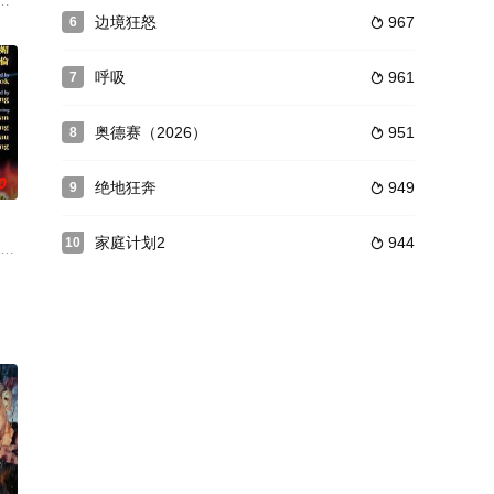
磁片，同行
明目张胆地追捕他到医院，而他的护士则是这次追
人物原型，讲述边境缉毒警齐思宇得知与警方火拼的制毒犯罪集团二号人物是
边境狂怒
967
6

呼吸
961
7

奥德赛（2026）
951
8

0
绝地狂奔
949
9

家庭计划2
944
10

人令社会大
剧、浪漫和动作片事件。在这部令人捧腹的笑剧中
锦鸿 饰）是情同手足的好兄弟，两人同为被黑帮雇佣的金牌杀手，干得尽是一些