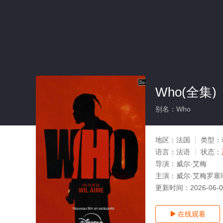
Who(全集)
别名：Who
地区：
法国
类型：
语言：
法语
状态：
导演：
威尔·艾梅
主演：
威尔·艾梅罗塞
更新时间：
2026-06-
在线观看
