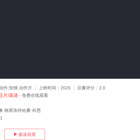
动作,惊悚,动作片
上映时间：
2026
豆瓣评分：
2.0
正片/高清
- 免费在线观看
琳·格斯洛特哈桑·科恩
01
极速观看
