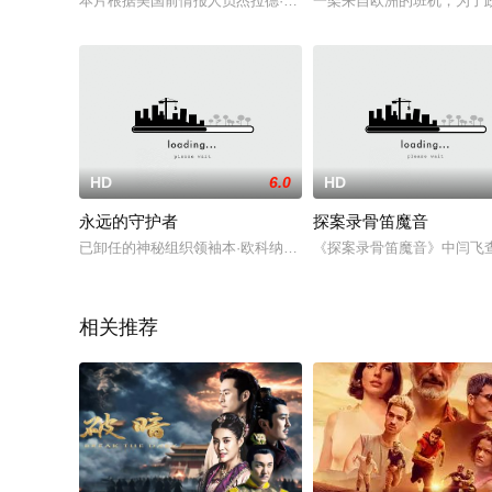
本片根据美国前情报人员杰拉德·佩特维奇的一本小说《洛杉矶的
一架来自欧洲的班机，为了
HD
6.0
HD
永远的守护者
探案录骨笛魔音
已卸任的神秘组织领袖本·欧科纳（李·梅治）饰在拉斯·维加斯的
《探案录骨笛魔音》中闫飞
相关推荐