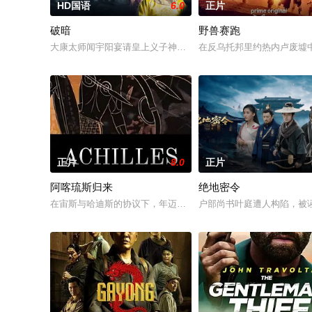
HD国语
6.0
正片
破暗
野兽赛跑
大康太师闻宇阳宴请皇上义子神策府神威将军冷啸天，席间告知
在反乌托邦里约热内卢废墟
正片
8.0
正片
阿喀琉斯归来
绝地密令
在宙斯与哈迪斯的协议下，年迈的阿喀琉斯被忒提斯从冥界释放
户部尚书叶庭遭人构陷，被