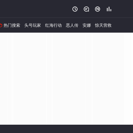




热门搜索
头号玩家
红海行动
恶人传
安娜
惊天营救
