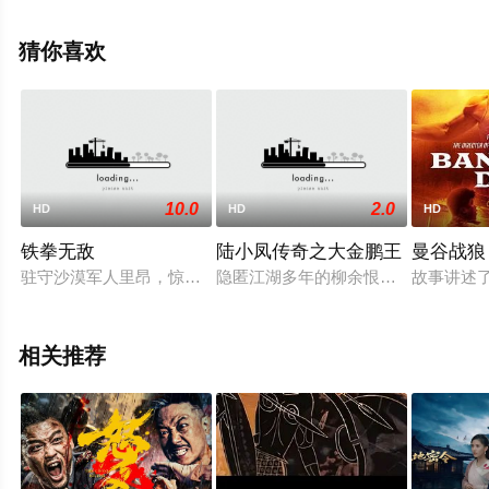
影大全就上星辰影视，更多相关信息可移步至豆瓣电影、
电视猫或剧情网等平台了解。
猜你喜欢
10.0
2.0
HD
HD
HD
铁拳无敌
陆小凤传奇之大金鹏王
曼谷战狼
驻守沙漠军人里昂，惊闻兄长被人陷害烧伤，激愤之余，决定回
隐匿江湖多年的柳余恨（杨世星 饰）
故事讲述
相关推荐