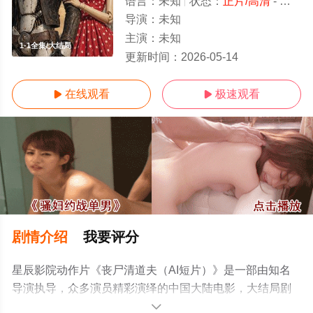
语言：
未知
状态：
正片/高清
- 免费在线观看
导演：
未知
主演：
未知
1-1全集/大结局
更新时间：
2026-05-14
在线观看
极速观看


剧情介绍
我要评分
星辰影院动作片《丧尸清道夫（AI短片）》是一部由知名
导演执导，众多演员精彩演绎的中国大陆电影，大结局剧
情已揭晓（1-1全集），手机免费观看高清无删减完整版电
