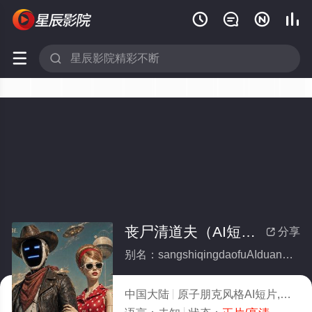






丧尸清道夫（AI短片）(全集)
分享

别名：sangshiqingdaofuAIduanpian
中国大陆
原子朋克风格AI短片,动作片,动作