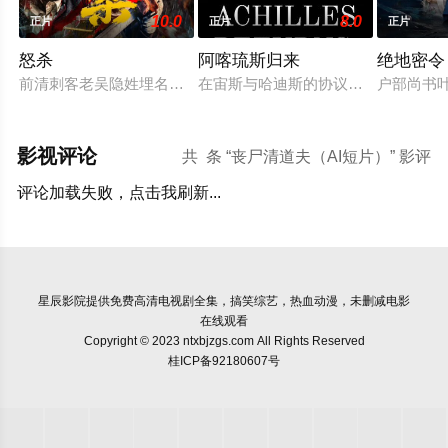
10.0
8.0
正片
正片
正片
怒杀
阿喀琉斯归来
绝地密令
前清刺客老吴隐姓埋名于药铺，却为守护单亲母女小茜和依依，
在宙斯与哈迪斯的协议下，年迈的阿
户部尚书
影视评论
共
条 “丧尸清道夫（AI短片）” 影评
评论加载失败，点击我刷新...
星辰影院
提供免费高清电视剧全集，搞笑综艺，热血动漫，未删减电影
在线观看
Copyright © 2023 ntxbjzgs.com All Rights Reserved
桂ICP备92180607号