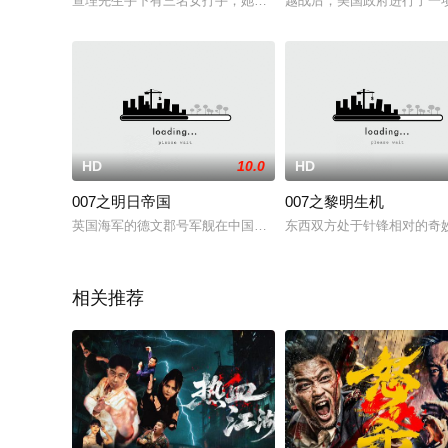
查理先生手下有三名女打手，她们才貌双全拥有一身好功夫，专
越战后，美国政府进行了一
HD
10.0
HD
007之明日帝国
007之黎明生机
英国海军的德文郡号军舰在中国领海内被遭到不明鱼雷攻击沉没
东西双方处于针锋相对的奇
相关推荐