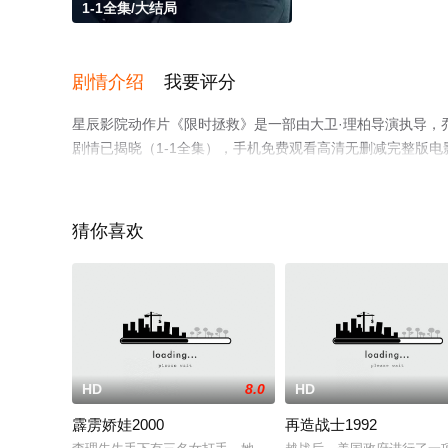
1-1全集/大结局
剧情介绍
我要评分
星辰影院动作片《限时拯救》是一部由大卫·理柏导演执导，乔
剧情已揭晓（1-1全集），手机免费观看高清无删减完整版
平台了解。
猜你喜欢
HD
8.0
HD
霹雳娇娃2000
再造战士1992