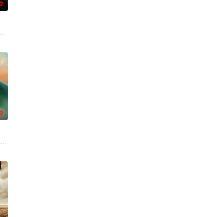
0
手向爷派杀
代世界，他必须直面新世界的暴力法则与旧神的阴
贪国库银两，身陷囹圄在即，叶庭急召其子叶护相见。叶护心知父亲蒙冤，却
0
的兄弟俩踏
这一次，他要对付的是黑帮，其中大多数人在鸦片
已淡出江湖，却被冲动莽撞的弟弟肖恩拖入一场价值一亿美元的游艇大劫案。劫