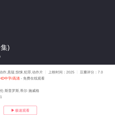
集)
u
动作,悬疑,惊悚,犯罪,动作片
上映时间：
2025
豆瓣评分：
7.0
HD中字/高清
- 免费在线观看
迪伦·斯普罗斯,蒂尔·施威格
11
极速观看
