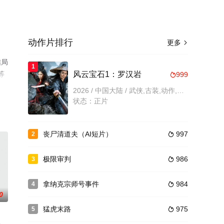
动作片排行
更多

结局
1
等
风云宝石1：罗汉岩
999

2026 / 中国大陆 / 武侠,古装,动作,动作片
状态：正片
丧尸清道夫（AI短片）
997
2

极限审判
986
3

拿纳克宗师号事件
984
4

0
猛虎末路
975
5
