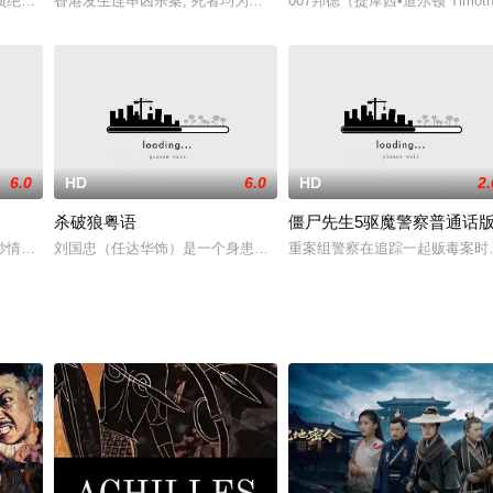
门接受查理先生的命令为他人伸张正义。她们分别是：
项绝密的科学计划。科学家们将越战中牺牲的士兵的尸体冰冻起来，植入电脑芯
香港发生连串凶杀案, 死者均为夜之女, 杀人手法极之凶残, 凶手行凶时
007邦德（提摩西•道尔顿 Timo
6.0
HD
6.0
HD
2.
杀破狼粤语
僵尸先生5驱魔警察普通话
。为了查明情况，英国海军决定动用武力，派出军舰前
妙情势。KGB内部有些人为了自己的私利，搞出了一系列的阴谋，首先是科斯
刘国忠（任达华饰）是一个身患绝症的警察，他的前途暗淡无光，他
重案组警察在追踪一起贩毒案时