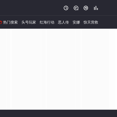




热门搜索
头号玩家
红海行动
恶人传
安娜
惊天营救
