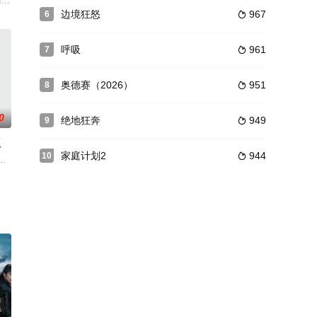
片，输入战
是驾驶电单车, 手持硬物, 将死者
thy Dalton 饰）和好友赖特在南美洲追踪毒品大王桑切斯，不但
边境狂怒
967
6

呼吸
961
7

奥德赛（2026）
951
8

0
绝地狂奔
949
9

版
家庭计划2
944
10

柯夫假向西
接到任务要保护一个证人的女儿。督察马军（甄子
遭遇奇怪事件，运毒女子表情呆板、蛮力过人，七八个警察也不能阻止她的前