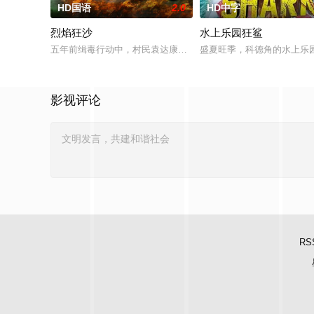
HD国语
2.0
HD中字
烈焰狂沙
水上乐园狂鲨
五年前缉毒行动中，村民袁达康救了警察杨天和马超，获评见义
盛夏旺季，科德角的水上乐
影视评论
RS