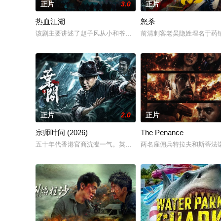
正片
3.0
正片
热血江湖
怒杀
该剧主要讲述了赵子风从小和爷爷在乡下习武，长大后从乡野来
前清刺客老吴隐姓埋名于药
正片
2.0
正片
宗师叶问 (2026)
The Penance
五十年代香港官商沆瀣一气。英商勾结黑帮强拆工厂压榨劳工，
两名雇佣兵特拉夫和斯蒂法