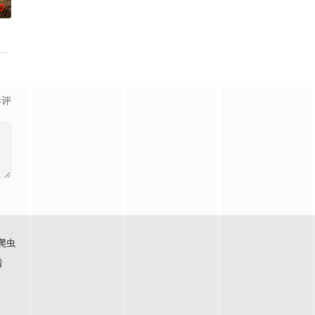
0
开放式猎场
变异，释放出一种带电的章鱼，威胁着一个海滨度
奇 饰）和她的精英小队在沙漠执行任务时，意外进入到一个陌生凶残的异世界。
影评
爬虫
看