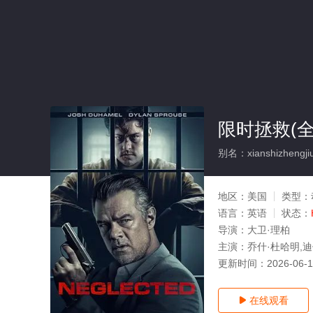
限时拯救(全
别名：xianshizhengji
地区：
美国
类型：
语言：
英语
状态：
导演：
大卫·理柏
主演：
乔什·杜哈明,
更新时间：
2026-06-
在线观看
