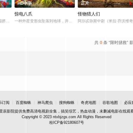
4.0
HD中字
5.0
正片
9.
惊电八爪
怪物猎人们
勇为市民。五年后马超发现袁家兄弟用台球藏毒，惨遭
园挤满了消暑游客，一群凶猛的大白鲨突然闯入园区水域，把整片游乐区变成了
一种外星变形虫坠落到地球，并使北卡罗来纳州海岸的水生生物发生
阿尔忒弥斯中尉（米拉·乔沃维
共
0
条 “限时拯救” 
S订阅
百度蜘蛛
神马爬虫
搜狗蜘蛛
奇虎地图
谷歌地图
必应
星辰影院
提供免费高清电视剧全集，搞笑综艺，热血动漫，未删减电影在线观
Copyright © 2023 ntxbjzgs.com All Rights Reserved
桂ICP备92180607号