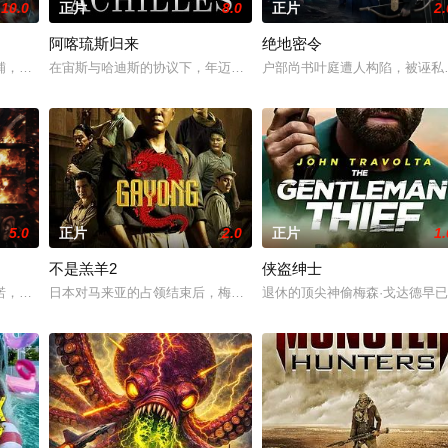
10.0
正片
8.0
正片
2.
阿喀琉斯归来
绝地密令
到大城市寻找自己的一处立足之地。在这样一个充满快
铺，却为守护单亲母女小茜和依依，被迫出手击杀黑帮一伙而暴露身份。幕后黑
在宙斯与哈迪斯的协议下，年迈的阿喀琉斯被忒提斯从冥界释放至现
户部尚书叶庭遭人构陷，被诬私
5.0
正片
2.0
正片
1.
不是羔羊2
侠盗绅士
叶问挺身仗义执言，遭多方联手构陷，蒙谋杀罪入狱。
诺，在营救妹妹的行动彻底失败后，不得不面对自己行为的残酷后果。伤痕累累
日本对马来亚的占领结束后，梅尔在新加坡的特别行动组担任警察。
退休的顶尖神偷梅森·戈达德早