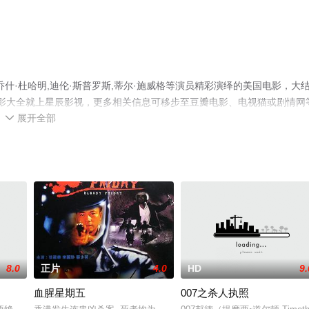
什·杜哈明,迪伦·斯普罗斯,蒂尔·施威格等演员精彩演绎的美国电影，大
电影大全就上星辰影视，更多相关信息可移步至豆瓣电影、电视猫或剧情网
展开全部

8.0
正片
4.0
HD
9.
血腥星期五
007之杀人执照