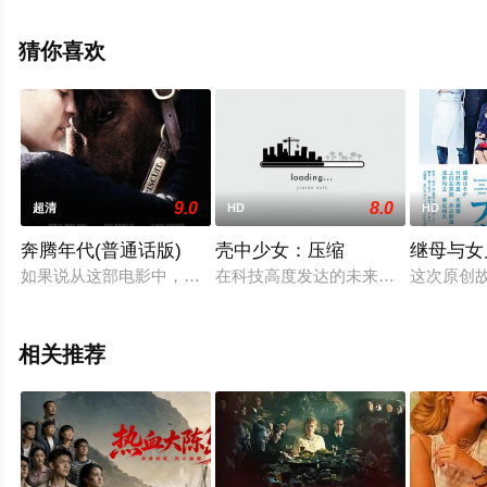
·基帕-威廉姆斯,露西·巴雷特,普里亚·贾恩,理查德·克劳奇利,
瑞恩·邦恩,拉科塔·约翰逊,杰奎琳·李·戈尔茨,凯特·菲茨帕特
猜你喜欢
里克,加文·李,那尔那茜,李汶翰,赵思玫等演员精彩演绎的热
播电影，大结局剧情已揭晓（1-1全集），手机免费观看高
清无删减完整版电影大全就上星辰影视，更多相关信息可
移步至豆瓣电影、电视猫或剧情网等平台了解。
9.0
8.0
超清
HD
HD
奔腾年代(普通话版)
壳中少女：压缩
继母与女
如果说从这部电影中，你只看到了乖乖的“蜘蛛侠”托贝·马奎尔
在科技高度发达的未来世界，繁华堕
这次原创
相关推荐