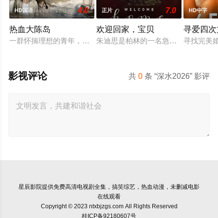
4.0
7.0
HD国语
正片
HD中字
热血大陈岛
欢迎回家，宝贝
寻爱四次
一群怀揣理想的青年，毅然告别亲人、远离故土，登上了荒芜破
朱迪思是柏林的一名急诊医生。当她
寻找完美
影视评论
共
0
条 “深水2026” 影评
星辰影院
提供免费高清电视剧全集，搞笑综艺，热血动漫，未删减电影
在线观看
Copyright © 2023 ntxbjzgs.com All Rights Reserved
桂ICP备92180607号