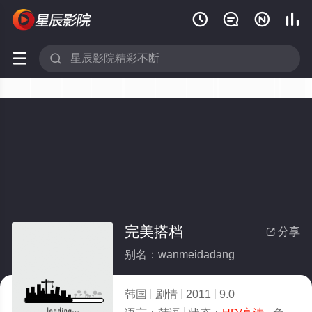






完美搭档
分享

别名：wanmeidadang
韩国
剧情
2011
9.0