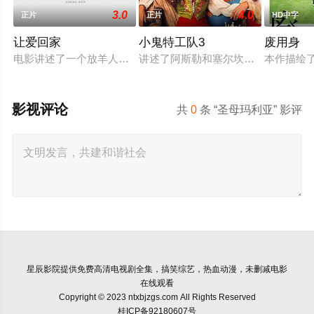
3.0
4.0
正片
正片
HD中字
让爱回家
小鬼特工队3
废用身
电影讲述了一个放羊人吴鑫，为两只羊和他人发生冲突，失手将
讲述了阿斯勒和塞尔坎在休产假期间
本作描绘
影视评论
共
0
条 “圣母玛利亚” 影评
星辰影院
提供免费高清电视剧全集，搞笑综艺，热血动漫，未删减电影
在线观看
Copyright © 2023 ntxbjzgs.com All Rights Reserved
桂ICP备92180607号