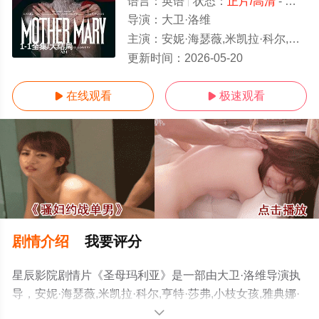
语言：
英语
状态：
正片/高清
- 免费在线观看
导演：
大卫·洛维
主演：
安妮·海瑟薇,米凯拉·科尔,亨特·莎弗,小枝女孩,雅典娜·弗里泽尔,凯雅·基伯,杰西卡·布朗·芬德利,伊绍拉·巴贝-布朗,阿
1-1全集/大结局
更新时间：
2026-05-20
在线观看
极速观看


剧情介绍
我要评分
星辰影院剧情片《圣母玛利亚》是一部由大卫·洛维导演执
导，安妮·海瑟薇,米凯拉·科尔,亨特·莎弗,小枝女孩,雅典娜·
弗里泽尔,凯雅·基伯,杰西卡·布朗·芬德利,伊绍拉·巴贝-布朗,
