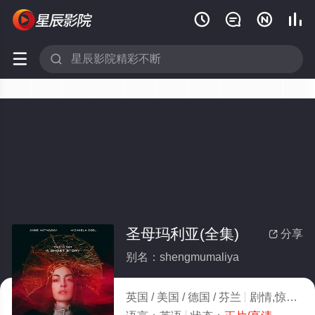






圣母玛利亚(全集)
分享

别名：shengmumaliya
英国 / 美国 / 德国 / 芬兰
剧情,惊悚,音乐,剧情片