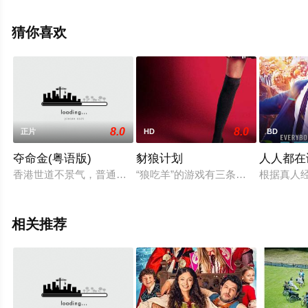
阿尔芭·巴普蒂斯塔,茜安·克利福德,帕里纳斯·埃斯梅尔萨德,
劳拉·米金,朱莉娅·斯托尔巴,丹尼·维塔勒等演员精彩演绎的
猜你喜欢
英国 / 美国 / 德国 / 芬兰电影，大结局剧情已揭晓（1-1全
集），手机免费观看高清无删减完整版电影大全就上星辰
影视，更多相关信息可移步至豆瓣电影、电视猫或剧情网
等平台了解。
8.0
8.0
正片
HD
BD
夺命金(粤语版)
豺狼计划
人人都在
香港世道不景气，普通人的日子不好过，连黑白两道的人也日陷窘
“狼吃羊”的游戏有三条准则：一是避
根据真人
相关推荐