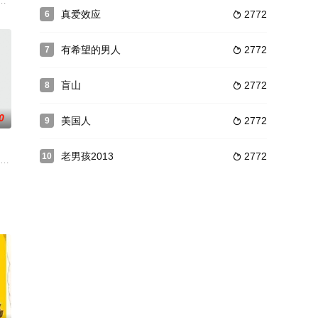
七只小
骄傲不已，同时也在全美国大学校队中位处顶尖的
无间道长风烛残年，但为镇魔伏妖长年累月驻守青峰山，守住魔洞出口。十年
真爱效应
2772
6

有希望的男人
2772
7

盲山
2772
8

0
美国人
2772
9

老男孩2013
2772
10

智商的他在数学上充满了天赋，成绩总是名列前
星，拥有很多忠实的粉丝，星途一片光明，然而，她遇见了名为徐文龙的男人，