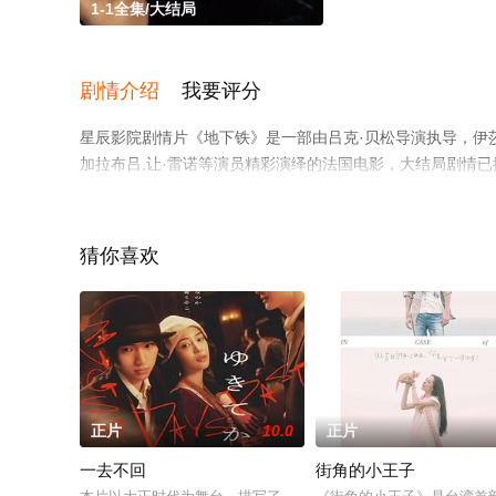
1-1全集/大结局
剧情介绍
我要评分
星辰影院剧情片《地下铁》是一部由吕克·贝松导演执导，伊莎贝尔
加拉布吕,让·雷诺等演员精彩演绎的法国电影，大结局剧情已
视，更多相关信息可移步至豆瓣电影、电视猫或剧情网等平
猜你喜欢
正片
10.0
正片
一去不回
街角的小王子