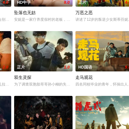
4.0
HD中字
8.0
正片
4.
坠落也无妨
万恶之恶
侠盗天涯为查救灾粮掺假一事夜探粮仓，却遭人设计，
告别亲人、远离故土，登上了荒芜破败的大陈岛。在极端艰苦的环境中，以“有
安妮是一家疗养度假村的老板，向来对人处处设防。当她遇见那位名
讲述了12岁的叛逆少女斯蒂芬
2.0
正片
1.0
HD国语
9.
双生灵探
走马观花
了一栋房子，而这家人正是她在童年时期被送给的收养
扎拉经历了一连串的冒险——并走向了她未曾预料的爱情。
为了调查双胞胎哥哥孙小糊的失踪，孙小涂参加了警队的招新考试，
四名同校毕业的青年，怀揣出人