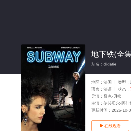
地下铁(全集
别名：dixiatie
地区：
法国
类型：
语言：
法语
状态：
导演：
吕克·贝松
主演：
伊莎贝尔·阿佳妮
更新时间：
2025-10-
在线观看
