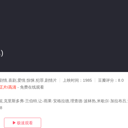
)
剧情,喜剧,爱情,惊悚,犯罪,剧情片
上映时间：
1985
豆瓣评分：
8.0
正片/高清
- 免费在线观看
,克里斯多弗·兰伯特,让-雨果·安格拉德,理查德·波林热,米歇尔·加拉布吕,
08
极速观看
