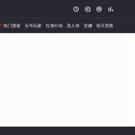




热门搜索
头号玩家
红海行动
恶人传
安娜
惊天营救
