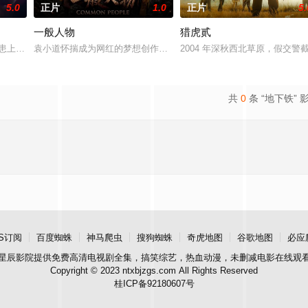
5.0
正片
1.0
正片
5.
一般人物
猎虎贰
老爹。
亲患上了一种神秘的超自然疾病时，她和一位意志坚定的律师必须揭开一个笼罩
袁小道怀揣成为网红的梦想创作短视频，并与周小乙等人组建了“红透
2004 年深秋西北草原，假交
共
0
条 “地下铁” 
S订阅
百度蜘蛛
神马爬虫
搜狗蜘蛛
奇虎地图
谷歌地图
必应
星辰影院
提供免费高清电视剧全集，搞笑综艺，热血动漫，未删减电影在线观
Copyright © 2023 ntxbjzgs.com All Rights Reserved
桂ICP备92180607号