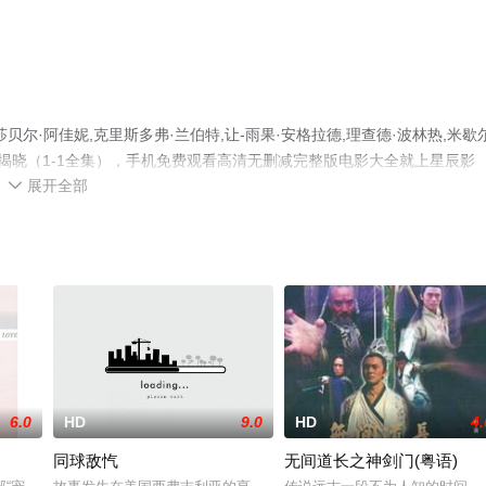
·阿佳妮,克里斯多弗·兰伯特,让-雨果·安格拉德,理查德·波林热,米歇尔
揭晓（1-1全集），手机免费观看高清无删减完整版电影大全就上星辰影
展开全部
台了解。

6.0
HD
9.0
HD
4.
同球敌忾
无间道长之神剑门(粤语)