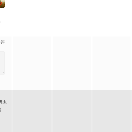
0
在黑暗家族
半边天”团队。然而团队在发展过程中遭遇了诸
警截停铜矿押运车，炸药破箱、两命陨灭，悍匪携枪遁入茫茫戈壁。刑警杨志刚凭
影评
爬虫
看