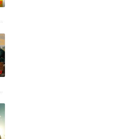
0
一百个困难
叫奇克斯的脱俗女子后，原本被牢牢掌控的生活，
妮的故事。她梦想像已故的母亲一样成为一名超级英雄，但却未能通过英雄学校
0
却在考试现场卷入警察局长遇刺事件，幸好有一直
头地的梦想，却在大都市屡屡碰壁。经历荒唐的创业求职后，几人一路逃离至