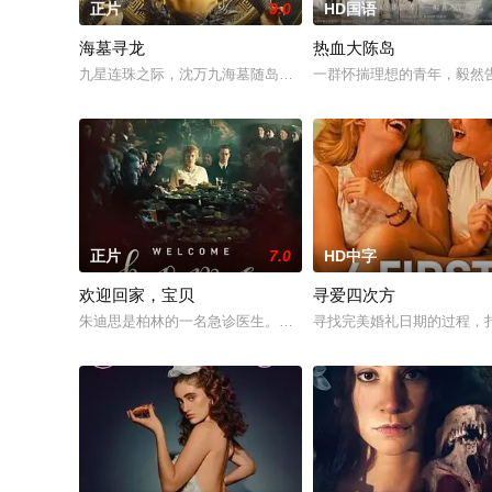
正片
9.0
HD国语
海墓寻龙
热血大陈岛
九星连珠之际，沈万九海墓随岛浮现，引发各方势力觊觎。江湖
一群怀揣理想的青年，毅然
正片
7.0
HD中字
欢迎回家，宝贝
寻爱四次方
朱迪思是柏林的一名急诊医生。当她从奥地利的一家人那里继承
寻找完美婚礼日期的过程，