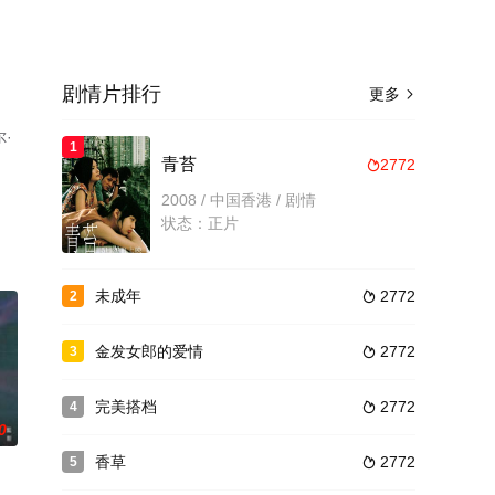
剧情片排行
更多

·
1
青苔
2772

2008 / 中国香港 / 剧情
状态：正片
未成年
2772
2

金发女郎的爱情
2772
3

完美搭档
2772
4

0
香草
2772
5
