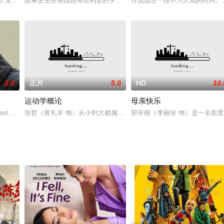
濑铃 饰）、诗人中原中也（木户大圣 饰）、评论
“宠物愈疗系电影”。片中最重要角色，穿针引线的猫主角“小王子”事实上是由
故事发生在美国西弗吉利亚的亨廷顿小镇上，那里有一支令全镇人民
传说远古一段不为人知的时间。
2.0
正片
5.0
HD
10.
运动学概论
母亲快乐
死亡，在监狱服刑后想要诚实生活；而他的一位朋友（
vast, seemingly unpopulat
张哲（黄礼丰 饰）从小到大都属于那种“别人家的孩子”，拥有超高
郭辛丽（李丽珍 饰）是一名歌