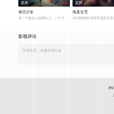
正片
4.0
正片
丧日少女
埃及古咒
在一个犹太人的葬礼上，一个大学生和她的父母偶遇了她的甜心
当玛格丽特·特雷劳尼的父
影视评论
RS