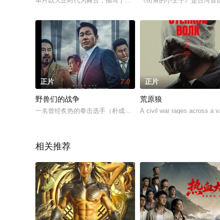
本片以大正时代为舞台，描写了真实存在的女演员长谷川泰子（广
《街角的小王子》是台湾首部
正片
7.0
正片
野兽们的战争
荒原狼
一名曾经炙热的拳击选手（朴成雄饰），在比赛过程中导致对方
A civil war rages across a 
相关推荐