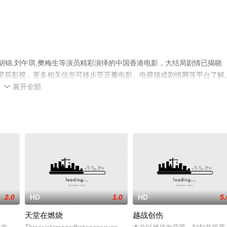
胡锦,刘午琪,樊梅生等演员精彩演绎的中国香港电影，大结局剧情已揭晓
上星辰影视，更多相关信息可移步至豆瓣电影、电视猫或剧情网等平台了解
展开全部

2.0
HD
1.0
HD
5.
天堂在燃烧
越战创伤