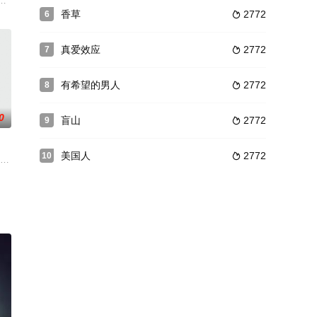
白，坚信
了战争中美军的残暴罪行，也以此表达了编导对战争的憎恶及对和平的珍视与
香草
2772
6

真爱效应
2772
7

有希望的男人
2772
8

0
盲山
2772
9

美国人
2772
10

互欣赏却被传出绯闻，被师母误解闹得身败名裂。
妹]的延续篇。反映澳门极其阴暗的一面，既一片繁荣之后的人心茫茫，影片故事