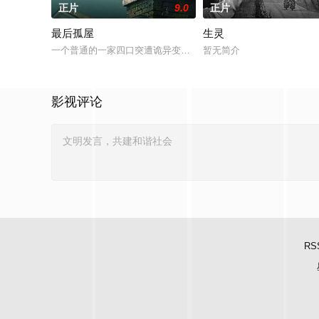
正片
9.0
正片
最后孤屋
生灵
一个普通的一家四口突遭诡异变故，被困在自家房屋中超过 100
暂无简介
影视评论
RS