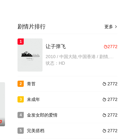
剧情片排行
更多

1
。
让子弹飞
2772

2010 / 中国大陆,中国香港 / 剧情,喜剧,动作,西部
状态：HD
青苔
2772
2

未成年
2772
3

金发女郎的爱情
2772
4

0
完美搭档
2772
5
