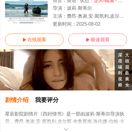
语言：
英语
状态：
正片/高清
- 免费在线观看
导演：
波莉·斯蒂尔
主演：
费昂·奥谢,安·斯凯利,皮尔斯·布鲁斯南,海伦娜·伯翰·卡特,加布里埃尔·伯恩
1-1全集/大结局
更新时间：
2025-08-02
在线观看
极速观看


剧情介绍
我要评分
星辰影院剧情片《四封情书》是一部由波莉·斯蒂尔导演执
导，费昂·奥谢,安·斯凯利,皮尔斯·布鲁斯南,海伦娜·伯翰·卡
特,加布里埃尔·伯恩等演员精彩演绎的英国 / 爱尔兰电影，
