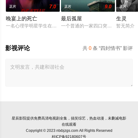
7.0
9.0
正片
正片
正片
晚宴上的死亡
最后孤屋
生灵
一名心理学明星学生在一次教师派对上死亡后，安德莉亚·吉布斯
一个普通的一家四口突遭诡异变故，被
暂无简介
影视评论
共
0
条 “四封情书” 影评
星辰影院
提供免费高清电视剧全集，搞笑综艺，热血动漫，未删减电影
在线观看
Copyright © 2023 ntxbjzgs.com All Rights Reserved
桂ICP备92180607号