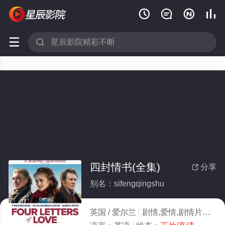






四封情书(全集)
分享

别名：sifengqingshu
英国 / 爱尔兰
剧情,爱情,剧情片
202