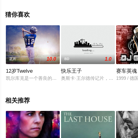
大结局剧情已揭晓（1-1全集），手机免费观看高清无删减
完整版电影大全就上星辰影视，更多相关信息可移步至豆
猜你喜欢
瓣电影、电视猫或剧情网等平台了解。
10.0
1.0
正片
BD
正片
12岁Twelve
快乐王子
赛车英魂
凯尔库克是一个善良的小男孩和一个有天赋的棒球运动员。当他
奥斯卡·王尔德传记片，鲁伯特·艾弗
1999 / 德国 
相关推荐