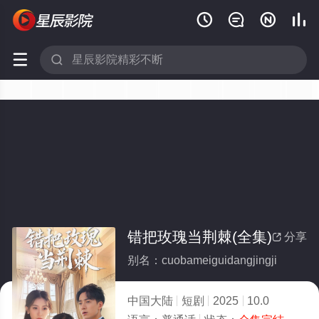






错把玫瑰当荆棘(全集)
分享

别名：cuobameiguidangjingji
中国大陆
短剧
2025
10.0