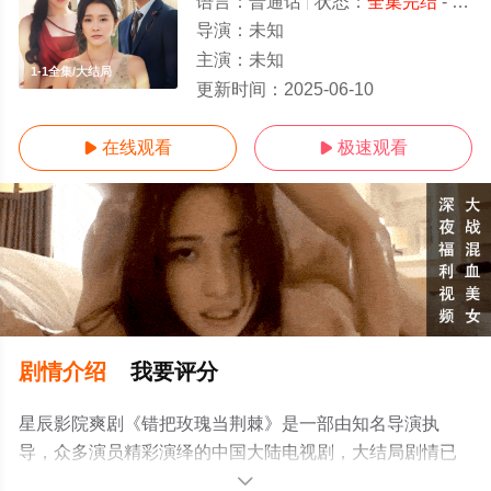
语言：
普通话
状态：
全集完结
- 免费在线观看
导演：
未知
主演：
未知
1-1全集/大结局
更新时间：
2025-06-10
在线观看
极速观看


剧情介绍
我要评分
星辰影院爽剧《错把玫瑰当荆棘》是一部由知名导演执
导，众多演员精彩演绎的中国大陆电视剧，大结局剧情已
揭晓（1-1全集），手机免费观看高清无删减完整版电视剧
