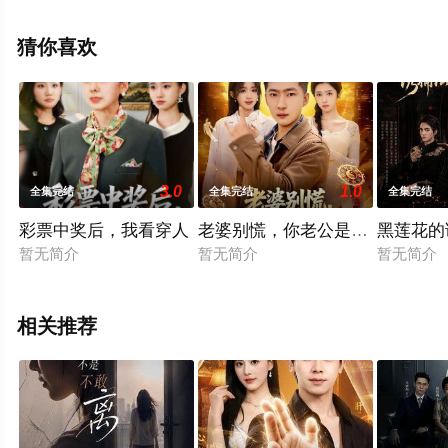
全集就上星辰影视，更多相关信息可移步至豆瓣电视剧、
电视猫或剧情网等平台了解。
猜你喜欢
3.0
1.0
全集完结
全集完结
全集完结
彩票中奖后，我看穿人
老婆别慌，你老公是满级大佬
黑莲花的
暂无简介
暂无简介
暂无简介
相关推荐