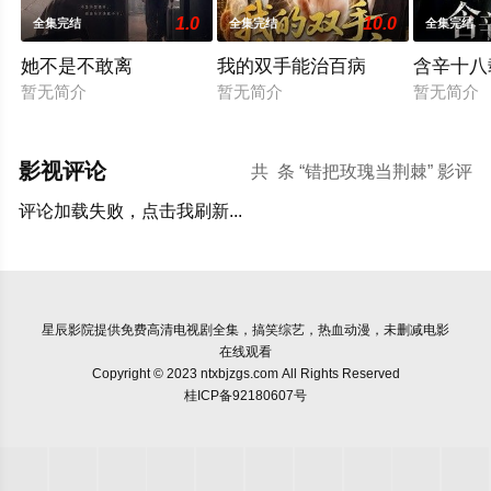
1.0
10.0
全集完结
全集完结
全集完结
她不是不敢离
我的双手能治百病
含辛十八
暂无简介
暂无简介
暂无简介
影视评论
共
条 “错把玫瑰当荆棘” 影评
评论加载失败，点击我刷新...
星辰影院
提供免费高清电视剧全集，搞笑综艺，热血动漫，未删减电影
在线观看
Copyright © 2023 ntxbjzgs.com All Rights Reserved
桂ICP备92180607号