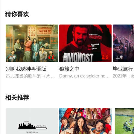
删减完整版电影大全就上星辰影视，更多相关信息可移步
至豆瓣电影、电视猫或剧情网等平台了解。
猜你喜欢
4.0
2.0
正片
HD
正片
别叫我赌神粤语版
狼族之中
毕业旅行
吊儿郎当的吹牛辉（周润发 饰）答应暂时照顾昔日恋人李夕（袁
Danny, an ex-soldier homeless in Dubli
2021
相关推荐