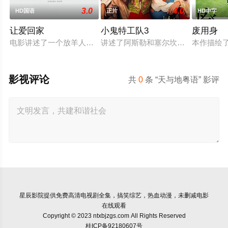
3.0
4.0
HD国语
正片
HD中字
让爱回家
小鬼特工队3
废用身
电影讲述了一个放羊人吴鑫，为两只羊和他人发生冲突，失手将
讲述了阿斯勒和塞尔坎在休产假期间
本作描绘
影视评论
共
0
条 “天与地粤语” 影评
星辰影院
提供免费高清电视剧全集，搞笑综艺，热血动漫，未删减电影
在线观看
Copyright © 2023 ntxbjzgs.com All Rights Reserved
桂ICP备92180607号