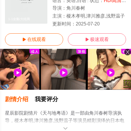
语言：
英语,日语
状态：
HD/高清
- 
导演：
角川春树
主演：
榎木孝明,津川雅彦,浅野温子
1-1全集/大结局
更新时间：
2025-07-20
在线观看
极速观看


剧情介绍
我要评分
星辰影院剧情片《天与地粤语》是一部由角川春树导演执
导，榎木孝明,津川雅彦,浅野温子等演员精彩演绎的日本电
影，大结局剧情已揭晓（1-1全集），手机免费观看高清无
