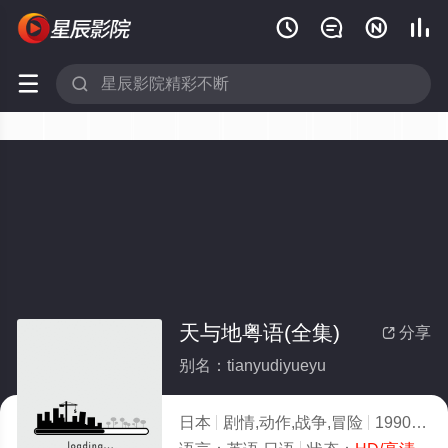






天与地粤语(全集)
分享

别名：tianyudiyueyu
日本
剧情,动作,战争,冒险
1990
5.0