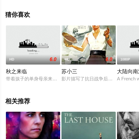
赵铭等演员精彩演绎的中国大陆,中国香港电影，大结局剧
情已揭晓（1-1全集），手机免费观看高清无删减完整版电
猜你喜欢
影大全就上星辰影视，更多相关信息可移步至豆瓣电影、
电视猫或剧情网等平台了解。
6.0
6.0
HD
HD
1080P
秋之来临
苏小三
大陆向南
带着孩子的单身母亲来到东京打拼，孩子寄居在开杂货店的叔叔
影片描写了抗日战争后期，在江南水
A French w
相关推荐