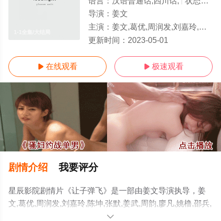
语言：
汉语普通话,四川话,
状态：
HD
导演：
姜文
主演：
姜文,葛优,周润发,刘嘉玲,陈坤,张默,姜武,周韵,廖凡,姚橹,邵兵,苗圃,冯小刚,胡军,马珂,白冰,杜奕衡,李静,胡明,危
1-1全集/大结局
更新时间：
2023-05-01
在线观看
极速观看


剧情介绍
我要评分
星辰影院剧情片《让子弹飞》是一部由姜文导演执导，姜
文,葛优,周润发,刘嘉玲,陈坤,张默,姜武,周韵,廖凡,姚橹,邵兵,
苗圃,冯小刚,胡军,马珂,白冰,杜奕衡,李静,胡明,危笑,杨奇雨,
