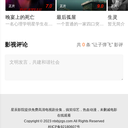
7.0
9.0
正片
正片
正片
晚宴上的死亡
最后孤屋
生灵
一名心理学明星学生在一次教师派对上死亡后，安德莉亚·吉布斯
一个普通的一家四口突遭诡异变故，被
暂无简介
影视评论
共
0
条 “让子弹飞” 影评
星辰影院
提供免费高清电视剧全集，搞笑综艺，热血动漫，未删减电影
在线观看
Copyright © 2023 ntxbjzgs.com All Rights Reserved
桂ICP备92180607号