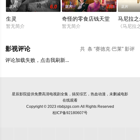
6.0
7.0
正片
正片
正片
生灵
奇怪的零食店钱天堂
马尼拉之
暂无简介
暂无简介
《马尼拉之
影视评论
共
条 “赛德克·巴莱” 影评
评论加载失败，点击我刷新...
星辰影院
提供免费高清电视剧全集，搞笑综艺，热血动漫，未删减电影
在线观看
Copyright © 2023 ntxbjzgs.com All Rights Reserved
桂ICP备92180607号