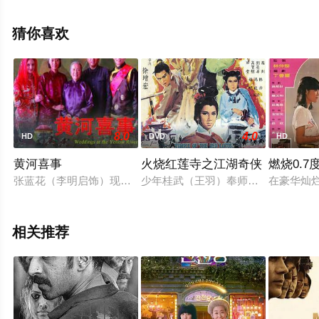
湾电影，大结局剧情已揭晓（1-1全集），手机免费观看高
清无删减完整版电影大全就上星辰影视，更多相关信息可
猜你喜欢
移步至豆瓣电影、电视猫或剧情网等平台了解。
8.0
4.0
HD
DVD
HD
黄河喜事
火烧红莲寺之江湖奇侠
燃烧0.7
张蓝花（李明启饰）现已年逾古稀，解放前她是做为给地主家冲
少年桂武（王羽）奉师下山，办理三
在豪华灿
相关推荐