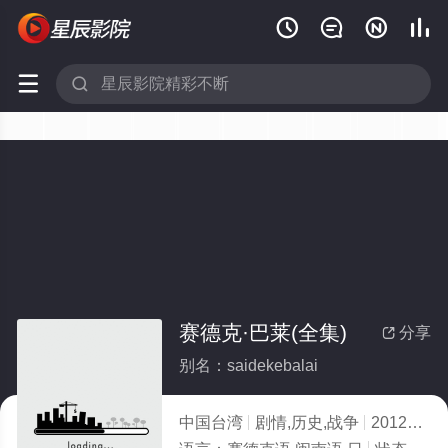






赛德克·巴莱(全集)
分享

别名：saidekebalai
中国台湾
剧情,历史,战争
2012
5.0