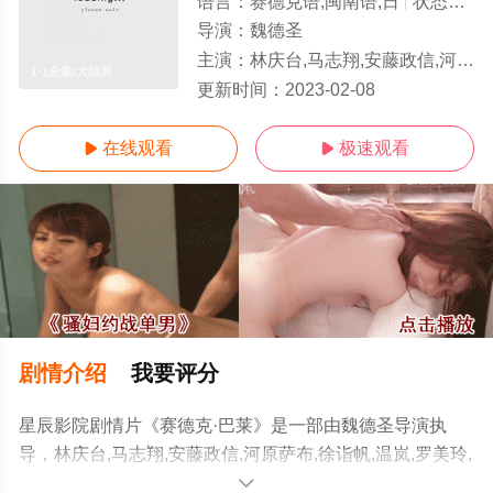
语言：
赛德克语,闽南语,日
状态：
HD
导演：
魏德圣
主演：
林庆台,马志翔,安藤政信,河原萨布,徐诣帆,温岚,罗美玲,徐若瑄VivianHsu,游大庆,林源杰
1-1全集/大结局
更新时间：
2023-02-08
在线观看
极速观看


剧情介绍
我要评分
星辰影院剧情片《赛德克·巴莱》是一部由魏德圣导演执
导，林庆台,马志翔,安藤政信,河原萨布,徐诣帆,温岚,罗美玲,
徐若瑄VivianHsu,游大庆,林源杰等演员精彩演绎的中国台
