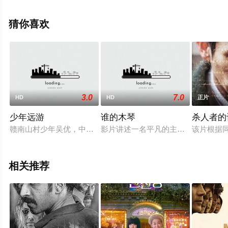
集），手机免费观看高清无删减完整版电影大全就上星辰
影视，更多相关信息可移步至豆瓣电影、电视猫或剧情网
猜你喜欢
等平台了解。
3.0
7.0
HD
HD
正片
少年远游
谁的木琴
杀人者的
赣南山村少年吴优，中学毕业之后辍学在家，少年对外面世界的
影片讲述一名平凡的主妇收到一封来
该片根据
相关推荐