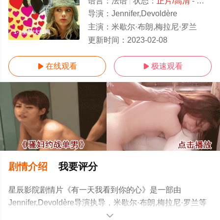
语言：
法语
状态：
正片/高清
- 免费在线观看
导演：
Jennifer,Devoldère
主演：
米歇尔·布朗,梅拉尼·罗兰
1-1全集/大结局
更新时间：
2023-02-08
在线观看
极速观看


剧情介绍
我要评分
星辰影院剧情片《有一天我看到你的心》是一部由
Jennifer,Devoldère导演执导，米歇尔·布朗,梅拉尼·罗兰等
演员精彩演绎的法国电影，大结局剧情已揭晓（1-1全
