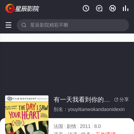






有一天我看到你的心(全集)
分享

别名：youyitianwokandaonidexin
法国
剧情
2011
8.0