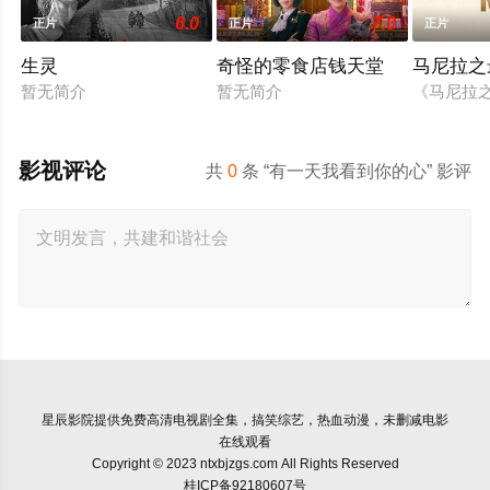
6.0
7.0
正片
正片
正片
生灵
奇怪的零食店钱天堂
马尼拉之
暂无简介
暂无简介
《马尼拉之
影视评论
共
0
条 “有一天我看到你的心” 影评
星辰影院
提供免费高清电视剧全集，搞笑综艺，热血动漫，未删减电影
在线观看
Copyright © 2023 ntxbjzgs.com All Rights Reserved
桂ICP备92180607号