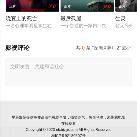
7.0
9.0
正片
正片
正片
晚宴上的死亡
最后孤屋
生灵
一名心理学明星学生在一次教师派对上死亡后，安德莉亚·吉布斯
一个普通的一家四口突遭诡异变故，被
暂无简介
影视评论
共
0
条 “深海X异种2” 影评
星辰影院
提供免费高清电视剧全集，搞笑综艺，热血动漫，未删减电影
在线观看
Copyright © 2023 ntxbjzgs.com All Rights Reserved
桂ICP备92180607号