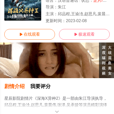
语言：
汉语普通话
状态：
正片/高清
导演：
朱江
主演：
邱品程,王渝浛,赵思凡,裴晨伟,张泽,吴承骏
1-1全集/大结局
更新时间：
2023-02-08
在线观看
极速观看


剧情介绍
我要评分
星辰影院剧情片《深海X异种2》是一部由朱江导演执导，
邱品程,王渝浛,赵思凡,裴晨伟,张泽,吴承骏等演员精彩演绎
的中国大陆电影，大结局剧情已揭晓（1-1全集），手机免
