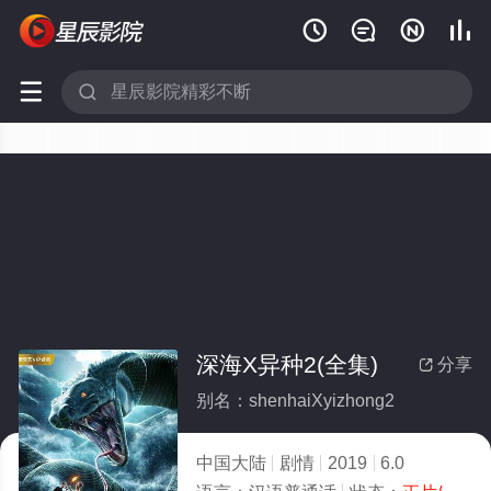






深海X异种2(全集)
分享

别名：shenhaiXyizhong2
中国大陆
剧情
2019
6.0