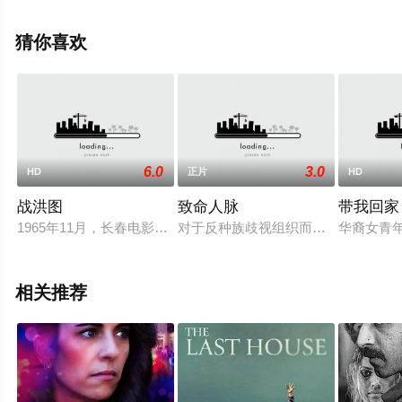
费观看高清无删减完整版电影大全就上星辰影视，更多相
关信息可移步至豆瓣电影、电视猫或剧情网等平台了解。
猜你喜欢
6.0
3.0
HD
正片
HD
战洪图
致命人脉
带我回家
1965年11月，长春电影制片厂开拍了根据河北省话剧院在“华北
对于反种族歧视组织而言，艾利沃曼（阿尔
华裔女青
相关推荐