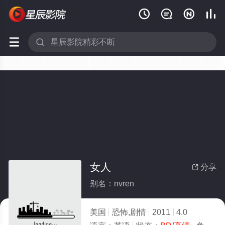






女人
分享

别名：nvren
美国
恐怖,剧情
2011
4.0