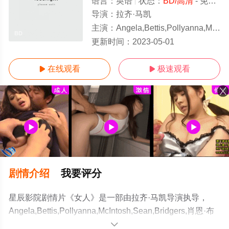
语言：
英语
状态：
BD/高清
- 免费在线观看
导演：
拉齐·马凯
主演：
Angela,Bettis,Pollyanna,McIntosh,Sean,Bridgers,肖恩·布里吉格斯
BD
更新时间：
2023-05-01
在线观看
极速观看


剧情介绍
我要评分
星辰影院剧情片《女人》是一部由拉齐·马凯导演执导，
Angela,Bettis,Pollyanna,McIntosh,Sean,Bridgers,肖恩·布
里吉格斯等演员精彩演绎的美国电影，手机免费观看高清
