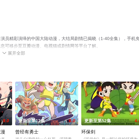
演员精彩演绎的中国大陆动漫，大结局剧情已揭晓（1-40全集），手机
信息可移步至豆瓣动漫、电视猫或剧情网等平台了解。
展开全部

9.0
更新至第12集
6.0
更新至第52集
4.
态漫
曾经有勇士
环保剑