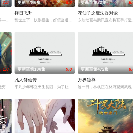
7.0
更新至第6集
8.0
更新至第22集
6.
择日飞升
花仙子之魔法香对论
乔治从集万千宠爱于一身的'小弟弟'转变为
界——云月大陆。 大陆鼎盛时期由浣溪沙、赤霞峰、风吟山庄、无尘岛、轩辕
乱世之下，妖祟横生，奸佞当道。又值幽界入侵，人、幽两界势力荼
东映动画与腾讯宣布将联手打造
1.0
更新至第186集
9.0
更新至第472集
8.
凡人修仙传
万界独尊
诡异之眼，所视之处生灵涂炭，化为永恒的禁区。末世
无穷的时空妖灵之书，聂离追寻着世界真相。美丽温柔的叶紫芸、倔强高傲的肖
平凡少年韩立出生贫困，为了让家人过上更好的生活，自愿前去七玄
这一日，林枫正在林府凝聚武魂