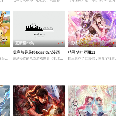
在洛阳城的探险。期间遇到了绛君、咸鼠、佛眼、玄狏
; nbsp;末世来临，恐怖笼罩整个世界，地球成为丧尸和变异生物的狩猎场
战斗分满级却一心赴死、渴望养老享乐的反差萌恶龙——魔界第一弑
《环保剑》是一部以保护环境为
5.0
更新至21集
7.0
完结
1.
我竟然是最终boss动态漫画
精灵梦叶罗丽11
舞台，融合了动作、探险、海洋生物科学课程以及学龄前团队协作等内容。 动
充满怪物的危险游戏世界《地球意志》与现实世界融合，魔物横行，
世王集齐了世言铠，恢复了往昔
美青春的校园生活，变幻莫测的荒野求生，光怪陆离