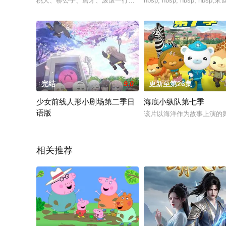
桃夭、柳公子、磨牙、滚滚一行为了寻找失踪的百妖谱，开启了
nbsp; nbsp; nbsp
完结
9.0
更新至第26集
少女前线人形小剧场第二季日
海底小纵队第七季
语版
该片以海洋作为故事上演的
经历过一期的绝赞好评后，《少女前线：治愈篇2》重磅来袭！唯
相关推荐