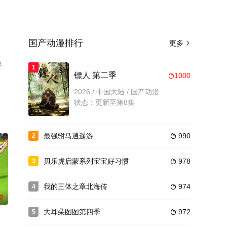
国产动漫排行
更多

免
1
镖人 第二季
1000

2026 / 中国大陆 / 国产动漫
状态：更新至第8集
最强驸马逍遥游
990
2

贝乐虎启蒙系列宝宝好习惯
978
3

我的三体之章北海传
974
4

0
大耳朵图图第四季
972
5
