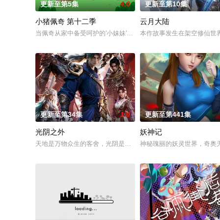
更新至第5集
4.0
更新至第10集
小猪佩奇 第十二季
云月大陆
当佩奇从家中备受呵护的'小妹妹'一跃成为肩负责任的'大姐姐'，而
本作故事发生在架空修仙世
更新至第34集
1.0
更新至第441集
光阴之外
妖神记
天地是万物众生的客舍，光阴是古往今来的过客。苍天残面张开
神秘瑰丽的妖灵世界，奇奥