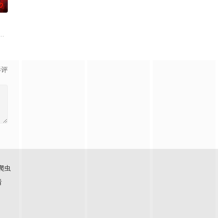
0
，欢迎光
能在这片熟悉的地方游刃有余。然而，令他震惊的
讯视频《斗罗大陆绝世唐门》动画正式启动！
影评
爬虫
看