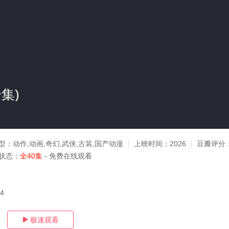
集)
型：
动作,动画,奇幻,武侠,古装,国产动漫
上映时间：
2026
豆瓣评分
状态：
全40集
- 免费在线观看
04
极速观看
