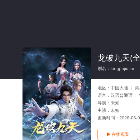
龙破九天(全
别名：longpojiutian
地区：
中国大陆
类
语言：
汉语普通话
导演：
未知
主演：
未知
更新时间：
2026-06-
在线观看
