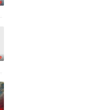
0
门五大宗门
毒人间，捕蛇者许应因看不惯为幽界卖命的草头神
『花仙子』全新动画 新作将继承经典、结合潮流、呈现崭新的花仙子世界
0
凝儿，面对
门参加入门考核，最终被墨大夫收入门下。
，不想，他才刚将剑武魂修炼成雏形，未婚妻姬漫夭就趁机夺走了他的武魂，