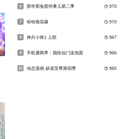
天王艾尔，因撞上城府满分的人类魔法师乐菲，阴
主题，通过对未来世界的预想以及小主人公们的艰苦战斗，揭示破坏环境的可
那年那兔那些事儿第二季
970
6

哈哈镜花缘
970
7

神兵小将1 上部
967
8

0
手机通两界：我给仙门送泡面
966
9

动态漫画·妖道至尊第四季
965
10

画讲述了八
人类生存在毁灭的边缘。善良单纯的青年夏夜以为
的强大力量，他企图违背自然规律，加速进化进程，让“毁灭之力”席卷世界。灵