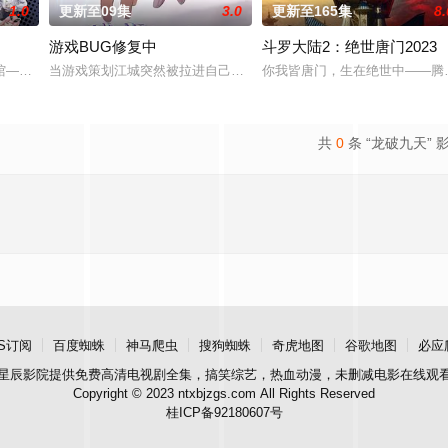
1.0
更新至09集
3.0
更新至165集
8.
游戏BUG修复中
斗罗大陆2：绝世唐门2023
唯独开山弟子徐阳一直是炼气期，为突破修为早日飞升
馆——谷雨街后巷。 无论城市的角落，还是繁星坠落的荒漠， 穿过现实的迷宫
当游戏策划江城突然被拉进自己精心打造的数字世界时，他原本以为
你我皆唐门，生在绝世中——腾
共
0
条 “龙破九天” 
S订阅
百度蜘蛛
神马爬虫
搜狗蜘蛛
奇虎地图
谷歌地图
必应
星辰影院
提供免费高清电视剧全集，搞笑综艺，热血动漫，未删减电影在线观
Copyright © 2023 ntxbjzgs.com All Rights Reserved
桂ICP备92180607号