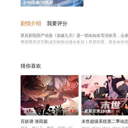
1-40全集/大结局
剧情介绍
我要评分
星辰影院国产动漫《龙破九天》是一部由知名导演执导，众多
费观看高清无删减完整版动漫全集就上星辰影视，更多相关
猜你喜欢
全12集
8.0
更新至第190集
百妖谱·洛阳篇
末世超级系统第二季动