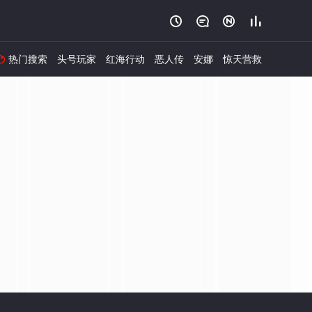




热门搜索
头号玩家
红海行动
恶人传
安娜
惊天营救
