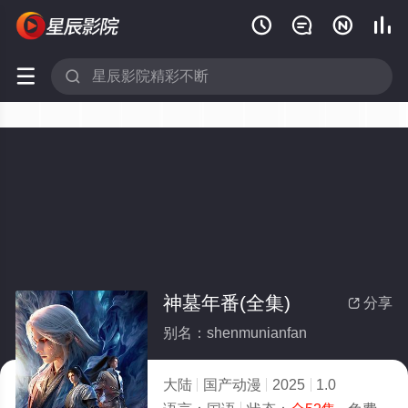






神墓年番(全集)
分享

别名：shenmunianfan
大陆
国产动漫
2025
1.0