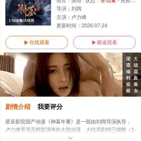
语言：
国语
状态：
全52集
- 免费在线观看
导演：
刘阔
主演：
卢力峰
1-52全集/大结局
更新时间：
2026-07-24
在线观看
极速观看


剧情介绍
我要评分
星辰影院国产动漫《神墓年番》是一部由刘阔导演执导，
卢力峰等演员精彩演绎的大陆动漫，大结局剧情已揭晓（1-
52全集），手机免费观看高清无删减完整版动漫全集就上
