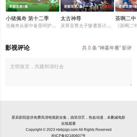
4.0
6.0
更新至第7集
更新至第7集
更新至第4
小猪佩奇 第十二季
太古神尊
茶啊二中
当佩奇从家中备受呵护的'小妹妹'一跃成为肩负责任的'大姐姐'，
灵界至尊太子惨遭算计身死，重生跌
《茶啊二
影视评论
共
0
条 “神墓年番” 影评
星辰影院
提供免费高清电视剧全集，搞笑综艺，热血动漫，未删减电影
在线观看
Copyright © 2023 ntxbjzgs.com All Rights Reserved
桂ICP备92180607号