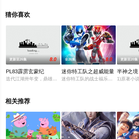
星辰影视，更多相关信息可移步至豆瓣动漫、电视猫或剧
情网等平台了解。
猜你喜欢
8.0
8.0
更新至26集
全26集
更新至20集
PL83霹雳玄蒙纪
迷你特工队之超威能量
半神之境
迭代江湖卅年变，鼎雄分峙孤罗命；无欲侠途风波恶，一剑忘然天
迷你特工队的战士福乐失忆后来到了
1)原著小
相关推荐