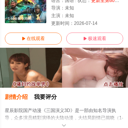
语言：
国语
状态：
更新至第60集
- 
导演：
未知
主演：
未知
1-60全集/大结局
更新时间：
2026-07-14
在线观看
极速观看


剧情介绍
我要评分
星辰影院国产动漫《三国演义3D》是一部由知名导演执
导，众多演员精彩演绎的大陆动漫，大结局剧情已揭晓（1-
60全集），手机免费观看高清无删减完整版动漫全集就上
