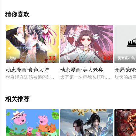
星辰影视，更多相关信息可移步至豆瓣动漫、电视猫或剧
情网等平台了解。
猜你喜欢
3.0
9.0
完结
完结
更新至20集
动态漫画·食色大陆
动态漫画·美人老矣
开局觉醒
付炎泽在逃婚被追的过程中神奇的穿越到了异界，他突兀地出现
天下第一医师徐长灯坠崖身亡，其女
辰天的故
相关推荐