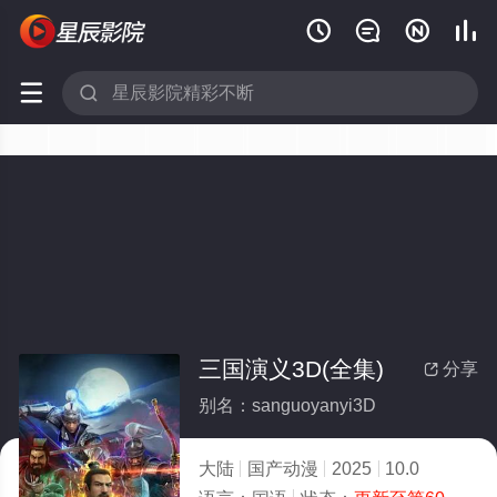






三国演义3D(全集)
分享

别名：sanguoyanyi3D
大陆
国产动漫
2025
10.0