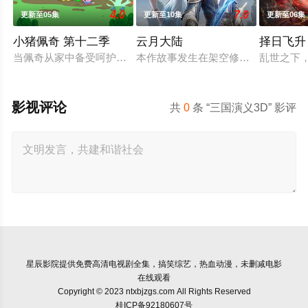
4.0
7.0
更新至05集
更新至10集
更新至06集
小猪佩奇 第十二季
云月大陆
择日飞升
当佩奇从家中备受呵护的'小妹妹'一跃成为肩负责任的'大姐姐'，
本作故事发生在架空修仙世界——云
乱世之下
影视评论
共
0
条 “三国演义3D” 影评
星辰影院
提供免费高清电视剧全集，搞笑综艺，热血动漫，未删减电影
在线观看
Copyright © 2023 ntxbjzgs.com All Rights Reserved
桂ICP备92180607号