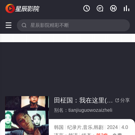






田柾国：我在这里(全集)
分享

别名：tianjiuguowozaizheli
韩国
纪录片,音乐,韩剧
2024
4.0