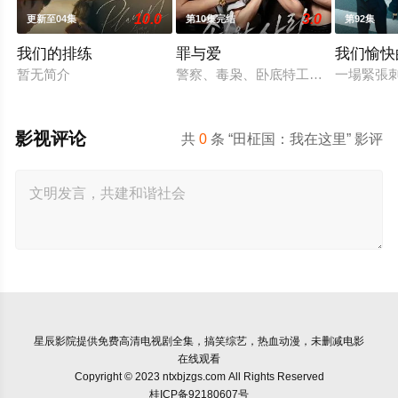
10.0
3.0
更新至04集
第10集完结
第92集
我们的排练
罪与爱
我们愉快
暂无简介
警察、毒枭、卧底特工和间谍——权
一場緊張
影视评论
共
0
条 “田柾国：我在这里” 影评
星辰影院
提供免费高清电视剧全集，搞笑综艺，热血动漫，未删减电影
在线观看
Copyright © 2023 ntxbjzgs.com All Rights Reserved
桂ICP备92180607号