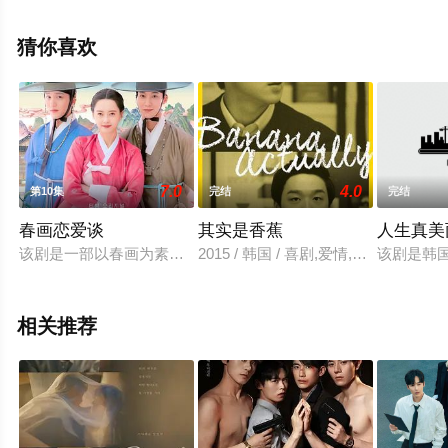
视剧全集就上星辰影视，更多相关信息可移步至豆瓣电视
剧、电视猫或剧情网等平台了解。
猜你喜欢
7.0
4.0
第10集
完结
完结
春画恋爱谈
其实是香蕉
人生真美
该剧是一部以春画为素材的19禁浪漫史剧，讲述必须寻找把公主
2015 / 韩国 / 喜剧,爱情,短片,韩国
该剧是韩国
相关推荐