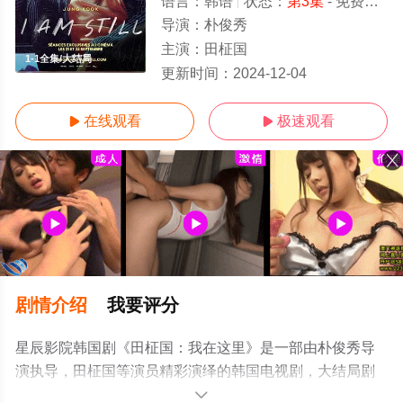
语言：
韩语
状态：
第3集
- 免费在线观看
导演：
朴俊秀
主演：
田柾国
1-1全集/大结局
更新时间：
2024-12-04
在线观看
极速观看


剧情介绍
我要评分
星辰影院韩国剧《田柾国：我在这里》是一部由朴俊秀导
演执导，田柾国等演员精彩演绎的韩国电视剧，大结局剧
情已揭晓（1-1全集），手机免费观看高清无删减完整版电
