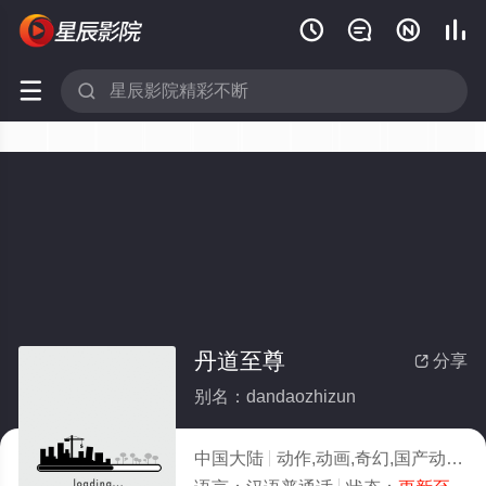






丹道至尊
分享

别名：dandaozhizun
中国大陆
动作,动画,奇幻,国产动漫
2