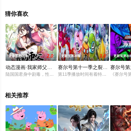
步至豆瓣动漫、电视猫或剧情网等平台了解。
猜你喜欢
2.0
3.0
更新至第60集
更新至第30集
更新至第30
动态漫画·我家师父超凶哒
赛尔号第十一季之裂空沧海
赛尔号第
陆国国君身中剧毒，性命危在旦夕，消失5年的儿子陆尘强势归
第11季播放时间有着特殊意义，因为受到
《赛尔号
相关推荐