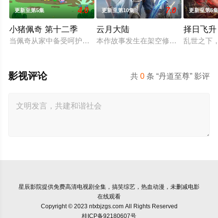
4.0
7.0
更新至第5集
更新至第10集
更新至第6
小猪佩奇 第十二季
云月大陆
择日飞升
当佩奇从家中备受呵护的'小妹妹'一跃成为肩负责任的'大姐姐'，
本作故事发生在架空修仙世界——云
乱世之下
影视评论
共
0
条 “丹道至尊” 影评
星辰影院
提供免费高清电视剧全集，搞笑综艺，热血动漫，未删减电影
在线观看
Copyright © 2023 ntxbjzgs.com All Rights Reserved
桂ICP备92180607号