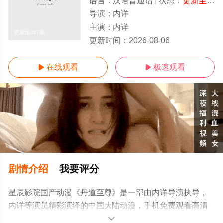
语言：
汉语普通话
状态：
更新至187集
导演：
内详
主演：
内详
更新至187集
更新时间：
2026-08-06
在线观看
极速观看


剧情介绍
我要评分
星辰影院国产动漫《丹道至尊》是一部由内详导演执导，
内详等演员精彩演绎的中国大陆动漫，手机免费观看高清
无删减完整版动漫全集就上星辰影视，更多相关信息可移
