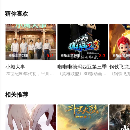
至豆瓣动漫、电视猫或剧情网等平台了解。
猜你喜欢
6.0
2.0
更新至第03集
更新至第10集
更新至第20
小城大事
啦啦啦德玛西亚第三季
钢铁飞龙
20世纪80年代初，平川县为了加快发展，决定设立“月海镇”。
《英雄联盟》3D微动画系列《啦啦
《钢铁飞
相关推荐