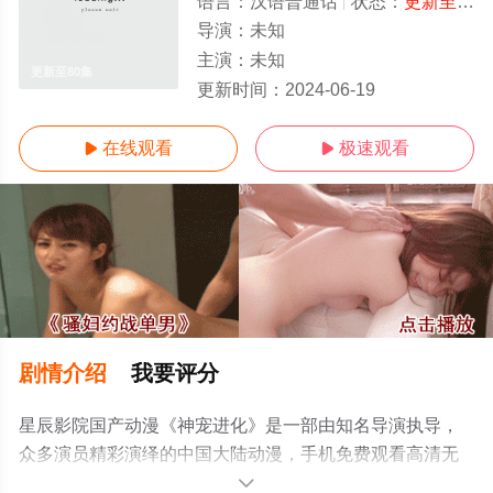
语言：
汉语普通话
状态：
更新至80集
导演：
未知
主演：
未知
更新至80集
更新时间：
2024-06-19
在线观看
极速观看


剧情介绍
我要评分
星辰影院国产动漫《神宠进化》是一部由知名导演执导，
众多演员精彩演绎的中国大陆动漫，手机免费观看高清无
删减完整版动漫全集就上星辰影视，更多相关信息可移步
