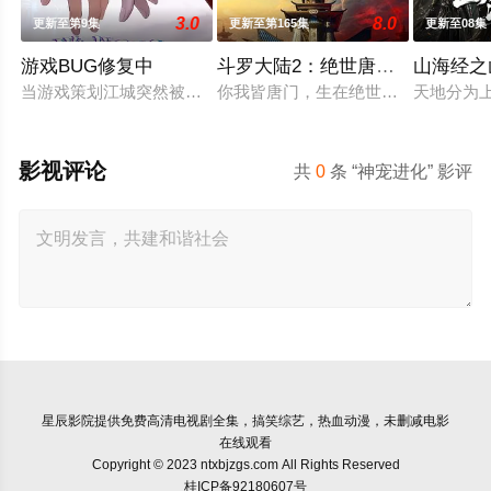
3.0
8.0
更新至第9集
更新至第165集
更新至08集
游戏BUG修复中
斗罗大陆2：绝世唐门2023
山海经之
当游戏策划江城突然被拉进自己精心打造的数字世界时，他原本
你我皆唐门，生在绝世中——腾讯视
天地分为
影视评论
共
0
条 “神宠进化” 影评
星辰影院
提供免费高清电视剧全集，搞笑综艺，热血动漫，未删减电影
在线观看
Copyright © 2023 ntxbjzgs.com All Rights Reserved
桂ICP备92180607号