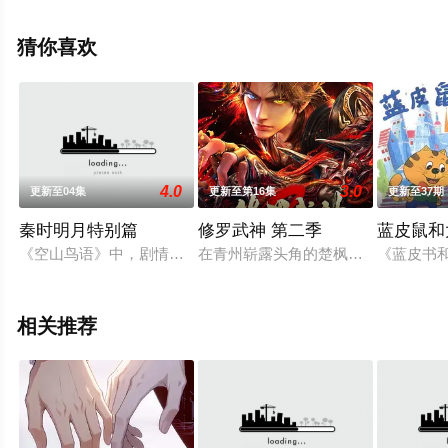
影视，更多相关信息可移步至豆瓣动漫、电视猫或剧情网
等平台了解。
猜你喜欢
4.0
3.0
更新至04集
更新至第16集
更新至37期
秦时明月特别篇
修罗武神 第二季
蓝皮鼠和
《空山鸟语》中，剧情将回溯至白凤加入流沙组织之前，演绎白
在青州崭露头角的楚枫随青龙宗主李
《蓝皮书和
相关推荐