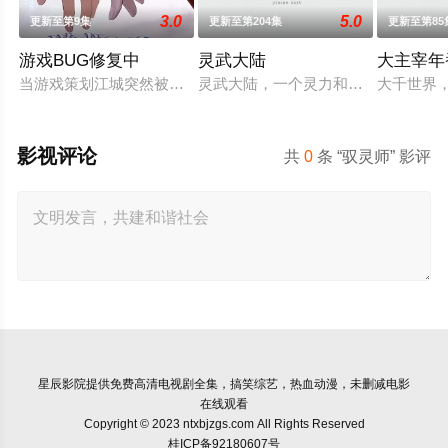
3.0
5.0
更新至第9集
更新至第204集
更新至第85
游戏BUG修复中
灵武大陆
大主宰年
当游戏策划江城突然被拉进自己精心打造的数字世界时，他原本
灵武大陆，一个灵力和武魂并存的世
大千世界
影视评论
共
0
条 “驭灵师” 影评
星辰影院
提供免费高清电视剧全集，搞笑综艺，热血动漫，未删减电影
在线观看
Copyright © 2023 ntxbjzgs.com All Rights Reserved
桂ICP备92180607号