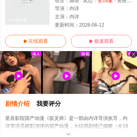
语言：
国语
状态：
全18集
- 免费在线观看
导演：
内详
主演：
内详
全18集/全集
更新时间：
2026-06-12
在线观看
极速观看


剧情介绍
我要评分
星辰影院国产动漫《驭灵师》是一部由内详导演执导，内
详等演员精彩演绎的国产动漫，大结局剧情已揭晓（全18
集），手机免费观看高清无删减完整版动漫全集就上星辰
