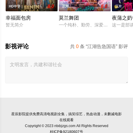
8.0
6.0
HD中字
正片
正片
幸福面包房
莫兰舞团
夜蒲之奶
暂无简介
一个纯朴、勤劳、深爱家人的年轻人
这一是部
影视评论
共
0
条 “江湖告急国语” 影评
星辰影院
提供免费高清电视剧全集，搞笑综艺，热血动漫，未删减电影
在线观看
Copyright © 2023 ntxbjzgs.com All Rights Reserved
桂ICP备92180607号