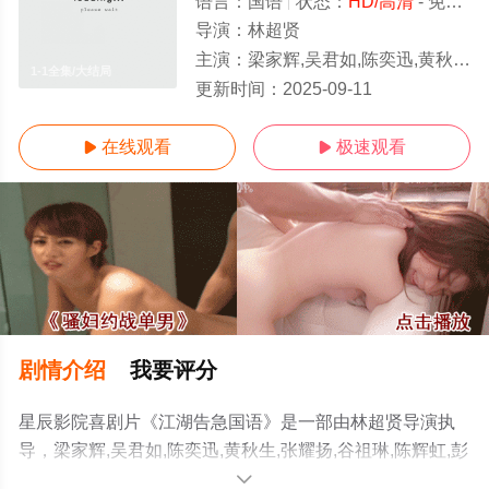
语言：
国语
状态：
HD/高清
- 免费在线观看
导演：
林超贤
主演：
梁家辉,吴君如,陈奕迅,黄秋生,张耀扬,谷祖琳,陈辉虹,彭敬慈,罗兰,曾志伟
1-1全集/大结局
更新时间：
2025-09-11
在线观看
极速观看


剧情介绍
我要评分
星辰影院喜剧片《江湖告急国语》是一部由林超贤导演执
导，梁家辉,吴君如,陈奕迅,黄秋生,张耀扬,谷祖琳,陈辉虹,彭
敬慈,罗兰,曾志伟等演员精彩演绎的中国香港电影，大结局
