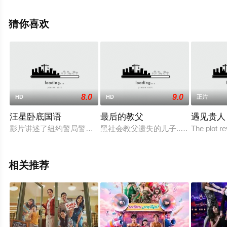
剧情已揭晓（1-1全集），手机免费观看高清无删减完整版
电影大全就上星辰影视，更多相关信息可移步至豆瓣电
猜你喜欢
影、电视猫或剧情网等平台了解。
8.0
9.0
HD
HD
正片
汪星卧底国语
最后的教父
遇见贵人
影片讲述了纽约警局警犬麦克斯（卢达克里斯 Ludacris 配音）
黑社会教父遗失的儿子...是"英九"！？
The plot re
相关推荐